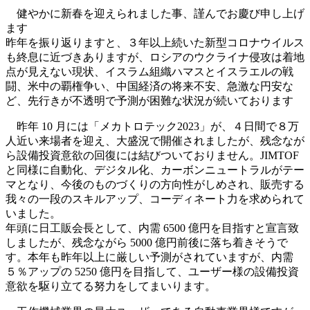
健やかに新春を迎えられました事、謹んでお慶び申し上げ
ます
昨年を振り返りますと、３年以上続いた新型コロナウイルス
も終息に近づきありますが、ロシアのウクライナ侵攻は着地
点が見えない現状、イスラム組織ハマスとイスラエルの戦
闘、米中の覇権争い、中国経済の将来不安、急激な円安な
ど、先行きが不透明で予測が困難な状況が続いております
昨年 10 月には「メカトロテック2023」が、４日間で８万
人近い来場者を迎え、大盛況で開催されましたが、残念なが
ら設備投資意欲の回復には結びついておりません。JIMTOF
と同様に自動化、デジタル化、カーボンニュートラルがテー
マとなり、今後のものづくりの方向性がしめされ、販売する
我々の一段のスキルアップ、コーディネート力を求められて
いました。
年頭に日工販会長として、内需 6500 億円を目指すと宣言致
しましたが、残念ながら 5000 億円前後に落ち着きそうで
す。本年も昨年以上に厳しい予測がされていますが、内需
５％アップの 5250 億円を目指して、ユーザー様の設備投資
意欲を駆り立てる努力をしてまいります。