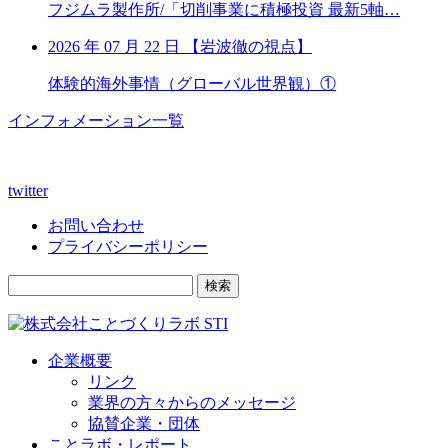
フジムラ製作所/「切削事業に積極投資 最新5軸…
2026 年 07 月 22 日
【
岩波徹の視点】
体験的海外事情（グローバル世界観）①
インフォメーション一覧
twitter
お問い合わせ
プライバシーポリシー
検索
企業概要
リンク
業界の方々からのメッセージ
協賛企業・団体
ことラボ・レポート