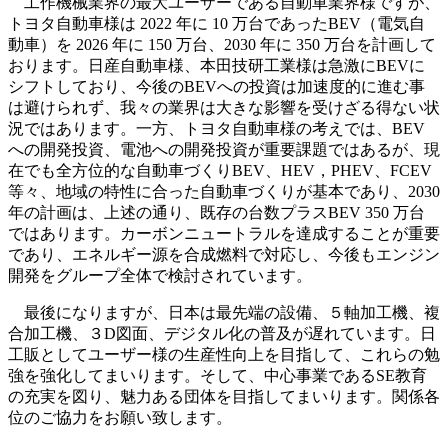
工作機械業界の最大ユーザーである自動車業界様ですが、
トヨタ自動車様は 2022 年に 10 万台であったBEV（電気自
動車）を 2026 年に 150 万台、2030 年に 350 万台を計画して
おります。日産自動車様、本田技研工業様は急激にBEVに
シフトしており、今後のBEVへの投資は加速度的に進む事
は避けられず、我々の業界は大きな影響を受けざる得ない状
況ではあります。一方、トヨタ自動車様の考えでは、BEV
への開発投資、電池への開発投資が重要課題ではあるが、現
在でも全方位的な自動車づくりBEV、HEV，PHEV、FCEV
等々、地域の特性に合った自動車づくりが基本であり、2030
年の計画は、上述の通り、既存の台数プラスBEV 350 万台
ではあります。カーボンニュートラルを達成することが重要
であり、エネルギー源を合成燃料で対応し、今後もエンジン
開発をグループ全体で検討されています。
最後になりますが、日本は最先端の設備、５軸加工機、複
合加工機、３D図面、デジタル化の普及が遅れています。日
工販としてユーザー様の生産性向上を目指して、これらの勉
強を強化してまいります。そして、中心事業であるSE教育
の充実を図り、魅力ある団体を目指してまいります。関係各
位のご協力をお願い致します。