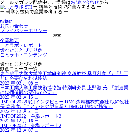
メールマガジン配信中。ご登録は
お問い合わせ
から
ー 科学と技術で産業を考える ー
ー 科学と技術で産業を考える ー
twitter
お問い合わせ
プライバシーポリシー
検索
企業概要
ことラボ・レポート
優れたことづくり例
ことラボ・コンテンツ
優れたことづくり例
動画ニュース一覧
東京農工大学大学院工学研究院 卓越教授 桑原利彦 氏/ 「加工
前に必要な材料試験法」
2023 年 03 月 08 日
日本工業大学工業技術博物館 特別研究員 上野滋 氏/ 「製造業
には価値観の変化が必要」
2023 年 02 月 15 日
JIMTOF2022特別インタビュー DMG森精機株式会社 取締役社
長 森雅彦/「これからの製造業とDMG森精機の施策」
2022 年 12 月 21 日
JIMTOF2022 会場レポート3
2022 年 12 月 16 日
JIMTOF2022 会場レポート2
2022 年 12 月 07 日