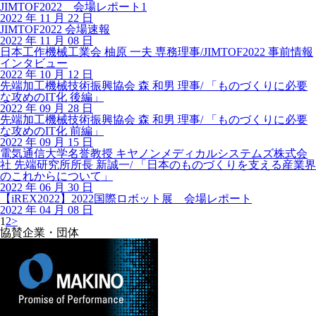
JIMTOF2022 会場レポート1
2022 年 11 月 22 日
JIMTOF2022 会場速報
2022 年 11 月 08 日
日本工作機械工業会 柚原 一夫 専務理事/JIMTOF2022 事前情報
インタビュー
2022 年 10 月 12 日
先端加工機械技術振興協会 森 和男 理事/ 「ものづくりに必要
な攻めのIT化 後編」
2022 年 09 月 28 日
先端加工機械技術振興協会 森 和男 理事/ 「ものづくりに必要
な攻めのIT化 前編」
2022 年 09 月 15 日
電気通信大学名誉教授 キヤノンメディカルシステムズ株式会
社 先端研究所所長 新誠一/ 「日本のものづくりを支える産業界
のこれからについて」
2022 年 06 月 30 日
【iREX2022】2022国際ロボット展 会場レポート
2022 年 04 月 08 日
1
2
>
協賛企業・団体