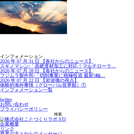
インフォメーション
2026 年 07 月 31 日
【
各社からのニュース】
スギノマシン/「高硬度材加工に対応！マルチローラ…
2026 年 07 月 28 日
【
各社からのニュース】
フジムラ製作所/「切削事業に積極投資 最新5軸…
2026 年 07 月 22 日
【
岩波徹の視点】
体験的海外事情（グローバル世界観）①
インフォメーション一覧
twitter
お問い合わせ
プライバシーポリシー
検索
企業概要
リンク
業界の方々からのメッセージ