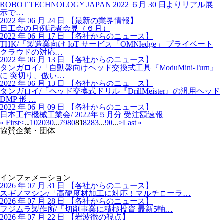
ROBOT TECHNOLOGY JAPAN 2022 ６月 30 日よりリアル展
示で…
2022 年 06 月 24 日
【
最新の業界情報】
日工会の月例記者会見（６月）
2022 年 06 月 17 日
【
各社からのニュース】
THK/「製造業向け IoT サービス「OMNIedge」 プライベート
クラウドの対応…
2022 年 06 月 13 日
【
各社からのニュース】
タンガロイ/「自動盤向けヘッド交換式工具『ModuMini-Turn』
に 突切り、倣い…
2022 年 06 月 13 日
【
各社からのニュース】
タンガロイ/「ヘッド交換式ドリル『DrillMeister』の汎用ヘッド
DMP 形 …
2022 年 06 月 09 日
【
各社からのニュース】
日本工作機械工業会/ 2022年５月分 受注額速報
« First
<
...
10
20
30
...
79
80
81
82
83
...
90
...
>
Last »
協賛企業・団体
インフォメーション
2026 年 07 月 31 日
【
各社からのニュース】
スギノマシン/「高硬度材加工に対応！マルチローラ…
2026 年 07 月 28 日
【
各社からのニュース】
フジムラ製作所/「切削事業に積極投資 最新5軸…
2026 年 07 月 22 日
【
岩波徹の視点】