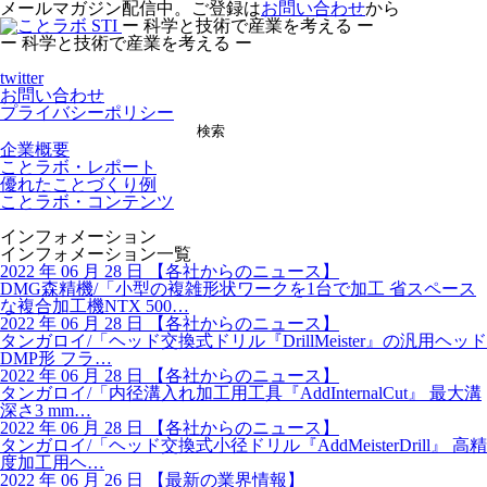
メールマガジン配信中。ご登録は
お問い合わせ
から
ー 科学と技術で産業を考える ー
ー 科学と技術で産業を考える ー
twitter
お問い合わせ
プライバシーポリシー
検索
企業概要
ことラボ・レポート
優れたことづくり例
ことラボ・コンテンツ
インフォメーション
インフォメーション一覧
2022 年 06 月 28 日
【
各社からのニュース】
DMG森精機/「小型の複雑形状ワークを1台で加工 省スペース
な複合加工機NTX 500…
2022 年 06 月 28 日
【
各社からのニュース】
タンガロイ/「ヘッド交換式ドリル『DrillMeister』の汎用ヘッド
DMP形 フラ…
2022 年 06 月 28 日
【
各社からのニュース】
タンガロイ/「内径溝入れ加工用工具『AddInternalCut』 最大溝
深さ3 mm…
2022 年 06 月 28 日
【
各社からのニュース】
タンガロイ/「ヘッド交換式小径ドリル『AddMeisterDrill』 高精
度加工用ヘ…
2022 年 06 月 26 日
【
最新の業界情報】