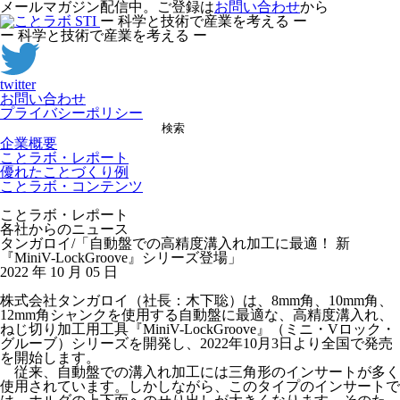
メールマガジン配信中。ご登録は
お問い合わせ
から
ー 科学と技術で産業を考える ー
ー 科学と技術で産業を考える ー
twitter
お問い合わせ
プライバシーポリシー
検索
企業概要
ことラボ・レポート
優れたことづくり例
ことラボ・コンテンツ
ことラボ・レポート
各社からのニュース
タンガロイ/「自動盤での高精度溝入れ加工に最適！ 新
『MiniV-LockGroove』シリーズ登場」
2022 年 10 月 05 日
株式会社タンガロイ（社長：木下聡）は、8mm角、10mm角、
12mm角シャンクを使用する自動盤に最適な、高精度溝入れ、
ねじ切り加工用工具『MiniV-LockGroove』（ミニ・Vロック・
グルーブ）シリーズを開発し、2022年10月3日より全国で発売
を開始します。
従来、自動盤での溝入れ加工には三角形のインサートが多く
使用されています。しかしながら、このタイプのインサートで