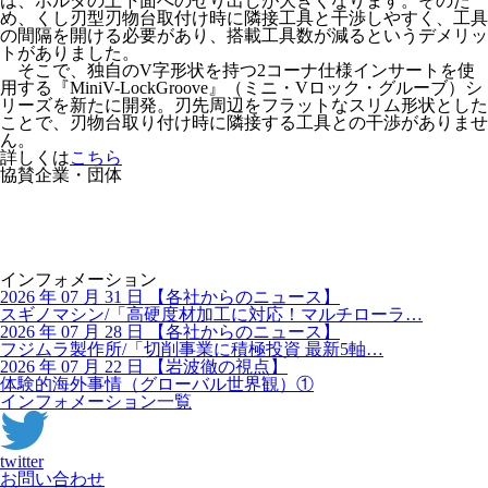
は、ホルダの上下面へのせり出しが大きくなります。そのた
め、くし刃型刃物台取付け時に隣接工具と干渉しやすく、工具
の間隔を開ける必要があり、搭載工具数が減るというデメリッ
トがありました。
そこで、独自のV字形状を持つ2コーナ仕様インサートを使
用する『MiniV-LockGroove』（ミニ・Vロック・グルーブ）シ
リーズを新たに開発。刃先周辺をフラットなスリム形状とした
ことで、刃物台取り付け時に隣接する工具との干渉がありませ
ん。
詳しくは
こちら
協賛企業・団体
インフォメーション
2026 年 07 月 31 日
【
各社からのニュース】
スギノマシン/「高硬度材加工に対応！マルチローラ…
2026 年 07 月 28 日
【
各社からのニュース】
フジムラ製作所/「切削事業に積極投資 最新5軸…
2026 年 07 月 22 日
【
岩波徹の視点】
体験的海外事情（グローバル世界観）①
インフォメーション一覧
twitter
お問い合わせ