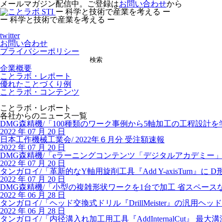
メールマガジン配信中。ご登録は
お問い合わせ
から
ー 科学と技術で産業を考える ー
ー 科学と技術で産業を考える ー
twitter
お問い合わせ
プライバシーポリシー
検索
企業概要
ことラボ・レポート
優れたことづくり例
ことラボ・コンテンツ
ことラボ・レポート
各社からのニュース一覧
DMG森精機/「100種類のワーク事例から5軸加工の工程設計
2022 年 07 月 20 日
日本工作機械工業会/ 2022年６月分 受注額速報
2022 年 07 月 20 日
DMG森精機/「eラーニングコンテンツ「デジタルアカデミー
2022 年 07 月 20 日
タンガロイ/「革新的なY軸用旋削工具『Add Y-axisTurn』に
2022 年 07 月 20 日
DMG森精機/「小型の複雑形状ワークを1台で加工 省スペースな
2022 年 06 月 28 日
タンガロイ/「ヘッド交換式ドリル『DrillMeister』の汎用ヘ
2022 年 06 月 28 日
タンガロイ/「内径溝入れ加工用工具『AddInternalCut』 最大