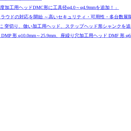
高精度加工用ヘッドDMC形に工具径φ4.0～φ4.9mmを追加！」
ライベートクラウドの対応を開始 ～高いセキュリティ・可用性・多台
urn』に 突切り、倣い加工用ヘッド、ステップヘッド形シャンクを
MP 形 φ10.0mm～25.9mm、座繰り穴加工用ヘッド DMF 形 φ6