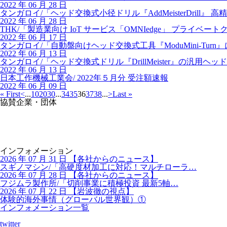
2022 年 06 月 28 日
タンガロイ/「ヘッド交換式小径ドリル『AddMeisterDrill』 
2022 年 06 月 28 日
THK/「製造業向け IoT サービス「OMNIedge」 プ
2022 年 06 月 17 日
タンガロイ/「自動盤向けヘッド交換式工具『ModuMini-T
2022 年 06 月 13 日
タンガロイ/「ヘッド交換式ドリル『DrillMeister』の汎用ヘッド D
2022 年 06 月 13 日
日本工作機械工業会/ 2022年５月分 受注額速報
2022 年 06 月 09 日
« First
<
...
10
20
30
...
34
35
36
37
38
...
>
Last »
協賛企業・団体
インフォメーション
2026 年 07 月 31 日
【
各社からのニュース】
スギノマシン/「高硬度材加工に対応！マルチローラ…
2026 年 07 月 28 日
【
各社からのニュース】
フジムラ製作所/「切削事業に積極投資 最新5軸…
2026 年 07 月 22 日
【
岩波徹の視点】
体験的海外事情（グローバル世界観）①
インフォメーション一覧
twitter