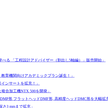
を学べる 「工程設計アドバイザー（割出し5軸編）」販売開始」
」 教育機関向けアカデミックプラン誕生！」
 D形インサートを拡充！」
複合加工機NTX 500を開発」
ッドDMP形 フラットヘッドDMF形, 高精度ヘッドDMC形を大幅拡
溝深さ3 mmまで拡充」