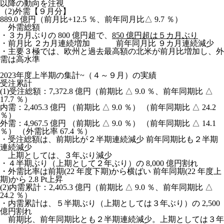
以降の動向を注視
（2)
外需【９
月分】
889.0 億円
（前月比+12.5 ％、前年同月比△ 9.7 ％）
外需総額
・３カ⽉ぶりの 800 億円超で、
850
億円超は５
カ
⽉
ぶり
・前⽉⽐ ２カ⽉連続増加 前年同⽉⽐ ９カ⽉連続減少
・主要３極では、欧州と過去最⾼額の北⽶が前⽉⽐増加し、外
需は⾼⽔準
2023
年度上半期の集計~
（４～９
月）の実績
受注累計
(1)
受注総額：7,372.8
億円（前期
⽐
△ 9.0
％、前年同期
⽐
△
17.7
％）
内需：2,405.3
億円
（前期⽐ △ 9.0 ％） （前年同期⽐ △ 24.2
％）
外需：4,967.5
億円
（前期⽐ △ 9.0 ％） （前年同期⽐ △ 14.1
％） （外需⽐率 67.4 ％）
・受注総額は、前期⽐が２半期連続減少 前年同期⽐も２半期
連続減少
上期としては、３年ぶり減少
・４半期ぶり（上期として２年ぶり）の 8,000 億円割れ
・外需⽐率は前期(22 年度下期)から横ばい 前年同期(22 年度上
期)から 2.8 Pt上昇
(2)
内需累計：2,405.3 億円
（前期⽐ △ 9.0 ％、前年同期⽐ △
24.2 ％）
・内需累計は、５半期ぶり（上期としては３年ぶり）の 2,500
億円割れ
前期⽐、前年同期⽐とも２半期連続減少。上期としては３年