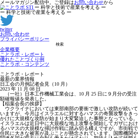
メールマガジン配信中。ご登録は
お問い合わせ
から
ー 科学と技術で産業を考える ー
ー 科学と技術で産業を考える ー
twitter
お問い合わせ
プライバシーポリシー
検索
企業概要
ことラボ・レポート
優れたことづくり例
ことラボ・コンテンツ
ことラボ・レポート
最新の業界情報
日工会の月例記者会見（10 月）
2023 年 11 月 08 日
（一社）日本工作機械工業会は、10 月 25 日に９月分の受注
額確報値を発表した。
【稲葉会長の挨拶】
ウクライナにおいては東部南部の要衝で激しい攻防が続いて
いますが、今月はイスラエルに対するハマスの奇襲攻撃をきっ
かけに大規模な攻防が始まり大変緊迫した事態となっている。
イスラエルは近日中に大規模な地上攻撃を開始してガザにおけ
るハマスの大規模な掃討作戦に踏み切る構えですが、市街戦で
住民に大きな被害が及ぶことが懸念されています。国際機関や