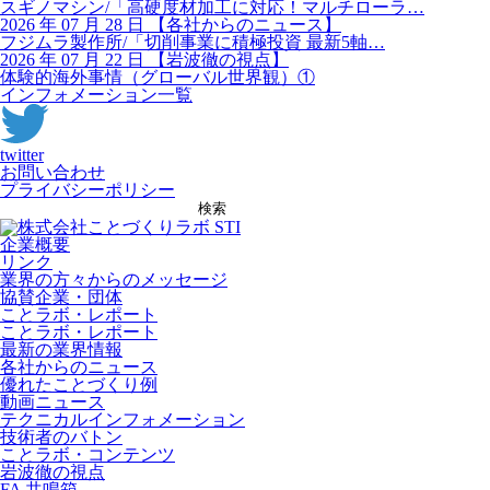
スギノマシン/「高硬度材加工に対応！マルチローラ…
2026 年 07 月 28 日
【
各社からのニュース】
フジムラ製作所/「切削事業に積極投資 最新5軸…
2026 年 07 月 22 日
【
岩波徹の視点】
体験的海外事情（グローバル世界観）①
インフォメーション一覧
twitter
お問い合わせ
プライバシーポリシー
検索
企業概要
リンク
業界の方々からのメッセージ
協賛企業・団体
ことラボ・レポート
ことラボ・レポート
最新の業界情報
各社からのニュース
優れたことづくり例
動画ニュース
テクニカルインフォメーション
技術者のバトン
ことラボ・コンテンツ
岩波徹の視点
FA 共鳴箱