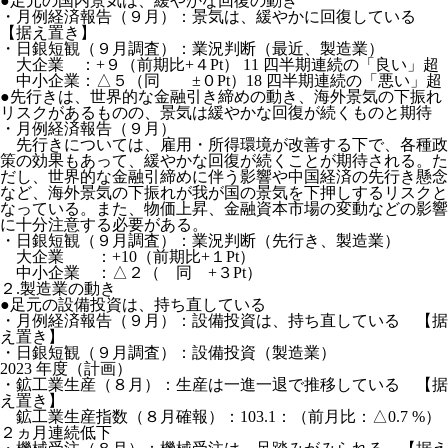
●足元の国内景気は、緩やかな回復の動き
・月例経済報告（９月）：景気は、緩やかに回復している
【据え置き】
・日銀短観（９月調査）：業況判断（最近、製造業）
大企業 ：+９（前期比+４Pt） 11 四半期連続の「良い」超
中小企業：△５（同 ±０Pt）18 四半期連続の「悪い」超
●先行きは、世界的な金融引き締めの動き、海外景気の下振れ
リスクがあるものの、景気は緩やかな回復が続くものと期待
・月例経済報告（９月）
先行きについては、雇用・所得環境が改善する下で、各種政
策の効果もあって、緩やかな回復が続くことが期待される。た
だし、世界的な金融引締めに伴う影響や中国経済の先行き懸念
など、海外景気の下振れが我が国の景気を下押しするリスクと
なっている。また、物価上昇、金融資本市場の変動などの影響
に十分注意する必要がある。
・日銀短観（９月調査）：業況判断（先行き、製造業）
大企業 ：+10（前期比+１Pt）
中小企業 ：△２（ 同 +３Pt）
２.
製造業の動き
●足元の設備投資は、持ち直している
・月例経済報告（９月）：設備投資は、持ち直している 【据
え置き】
・日銀短観（９月調査）：設備投資（製造業）
2023 年度（計画）
・鉱工業生産（８月）：生産は一進一退で推移している 【据
え置き】
鉱工業生産指数（８月確報）：103.1：（前月比：△0.7 %）
２ヵ月連続低下