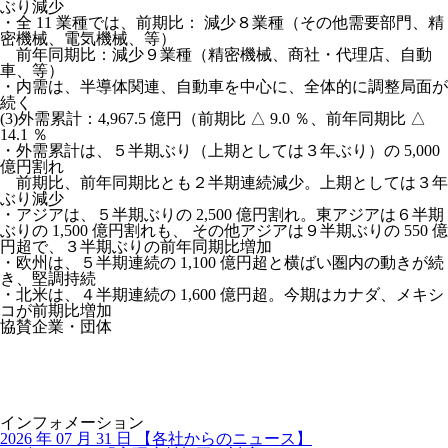
ぶり減少
・全 11 業種では、前期⽐： 減少８業種（その他需要部⾨、精
密機械、電気機械、等）
前年同期⽐：減少９業種（精密機械、商社・代理店、⾃動
⾞、等）
・内需は、半導体関連、⾃動⾞を中⼼に、全体的に調整局⾯が
続く
(3)
外需累計：4,967.5 億円
（前期⽐ △ 9.0 ％、前年同期⽐ △
14.1 ％
・外需累計は、５半期ぶり（上期としては３年ぶり）の 5,000
億円割れ
前期⽐、前年同期⽐とも２半期連続減少。上期としては３年
ぶり減少
・アジアは、５半期ぶりの 2,500 億円割れ。東アジアは６半期
ぶりの 1,500 億円割れも、 その他アジアは９半期ぶりの 550 億
円超で、３半期ぶりの前年同期⽐増加
・欧州は、５半期連続の 1,100 億円超と横ばい圏内の動きが続
き、堅調持続
・北⽶は、４半期連続の 1,600 億円超。今期はカナダ、メキシ
コが前期⽐増加
協賛企業・団体
インフォメーション
2026 年 07 月 31 日
【
各社からのニュース】