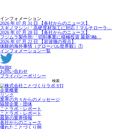
インフォメーション
2026 年 07 月 31 日
【
各社からのニュース】
スギノマシン/「高硬度材加工に対応！マルチローラ…
2026 年 07 月 28 日
【
各社からのニュース】
フジムラ製作所/「切削事業に積極投資 最新5軸…
2026 年 07 月 22 日
【
岩波徹の視点】
体験的海外事情（グローバル世界観）①
インフォメーション一覧
twitter
お問い合わせ
プライバシーポリシー
検索
企業概要
リンク
業界の方々からのメッセージ
協賛企業・団体
ことラボ・レポート
ことラボ・レポート
最新の業界情報
各社からのニュース
優れたことづくり例