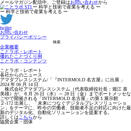
メールマガジン配信中。ご登録は
お問い合わせ
から
ー 科学と技術で産業を考える ー
ー 科学と技術で産業を考える ー
twitter
お問い合わせ
プライバシーポリシー
検索
企業概要
ことラボ・レポート
優れたことづくり例
ことラボ・コンテンツ
ことラボ・レポート
各社からのニュース
アマダプレスシステム/「『INTERMOLD 名古屋』に出展 」
2024 年 06 月 14 日
株式会社アマダプレスシステム（代表取締役社長：堀江 喜
美雄）が、６月 26 日（水）～ 28 日（金）までポートメッセな
ごやで開催される「INTERMOLD 名古屋」の第１展示館
２-172 出展し、「未来につなぐデジタルプレスソリューショ
ン」をテーマに、昨今の労働者、技能者不足の対応に向けた最
新のデジタル化、自動化ソリューションを提案する。
詳しくは
こちら
から
協賛企業・団体