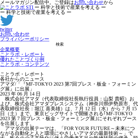
メールマガジン配信中。ご登録は
お問い合わせ
から
ー 科学と技術で産業を考える ー
ー 科学と技術で産業を考える ー
twitter
お問い合わせ
プライバシーポリシー
検索
企業概要
ことラボ・レポート
優れたことづくり例
ことラボ・コンテンツ
ことラボ・レポート
各社からのニュース
アマダ/「『MF-TOKYO 2023 第7回プレス・板金・フォーミン
グ展』に出展」
2023 年 06 月 14 日
株式会社アマダ（代表取締役社長執行役員：山梨 貴昭）お
よび、株式会社アマダプレスシステム（神奈川県伊勢原市、代
表取締役社長：堀江 喜美雄）は、7 月 12 日（水）から 7 月 15
日（土）まで、東京ビッグサイトで開催される｢MF-TOKYO
2023 第 7 回プレス・板金・フォーミング展｣にそれぞれブース
を出展します。
アマダの出展テーマは、「FOR YOUR FUTURE～未来につ
ながる自動化と人と環境にやさしいアマダの最新技術～」で