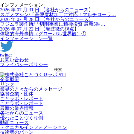
インフォメーション
2026 年 07 月 31 日
【
各社からのニュース】
スギノマシン/「高硬度材加工に対応！マルチローラ…
2026 年 07 月 28 日
【
各社からのニュース】
フジムラ製作所/「切削事業に積極投資 最新5軸…
2026 年 07 月 22 日
【
岩波徹の視点】
体験的海外事情（グローバル世界観）①
インフォメーション一覧
twitter
お問い合わせ
プライバシーポリシー
検索
企業概要
リンク
業界の方々からのメッセージ
協賛企業・団体
ことラボ・レポート
ことラボ・レポート
最新の業界情報
各社からのニュース
優れたことづくり例
動画ニュース
テクニカルインフォメーション
技術者のバトン