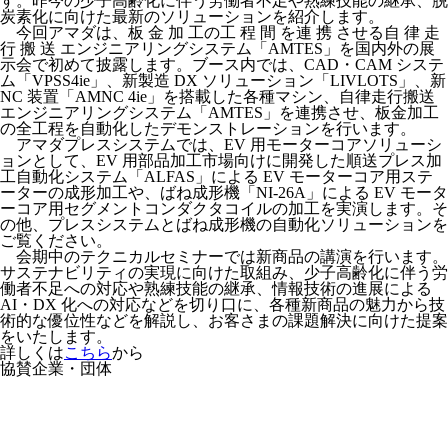
す。昨今の少子高齢化に伴う労働者不足や熟練技能の継承、脱
炭素化に向けた最新のソリューションを紹介します。
今回アマダは、板 金 加 工の工 程 間 を連 携 させる自 律 走
行 搬 送 エンジニアリングシステム「AMTES」を国内外の展
示会で初めて披露します。ブース内では、CAD・CAM システ
ム「VPSS4ie」、新製造 DX ソリューション「LIVLOTS」、新
NC 装置「AMNC 4ie」を搭載した各種マシン、自律走行搬送
エンジニアリングシステム「AMTES」を連携させ、板金加工
の全工程を自動化したデモンストレーションを行います。
アマダプレスシステムでは、EV 用モーターコアソリューシ
ョンとして、EV 用部品加工市場向けに開発した順送プレス加
工自動化システム「ALFAS」による EV モーターコア用ステ
ーターの成形加工や、ばね成形機「NI-26A」による EV モータ
ーコア用セグメントコンダクタコイルの加工を実演します。そ
の他、プレスシステムとばね成形機の自動化ソリューションを
ご覧ください。
会期中のテクニカルセミナーでは新商品の講演を行います。
サステナビリティの実現に向けた取組み、少子高齢化に伴う労
働者不足への対応や熟練技能の継承、情報技術の進展による
AI・DX 化への対応などを切り口に、各種新商品の魅力から技
術的な優位性などを解説し、お客さまの課題解決に向けた提案
をいたします。
詳しくは
こちら
から
協賛企業・団体