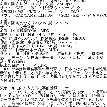
サブ：「バリ取り・洗浄」「脱炭素・省エネ工場」
②第６回 次世代３Dプリンタ展「AM Japan」
サブ：「CAE」「設計・製造アウトソーシング」
③第 35 回 設計・製造ソリューション展「DMS」
サブ：「CAD/CAM&PLM/PDM」「SCM・ERP・生産管理シス
テム」
④第６回 ものづくりAI／IoT展「Aio Tex」
サブ：「３次元測定」
⑤第１回 製造業DX展「MDX」
⑥第５回 計測・検査・センサ展「Measure Tech」
⑦第 14 回 ヘルスケア・医療機器 開発展「MEDIX」
⑧第６回 航空・宇宙機器 開発展「Aero Tech」
⑨第１回 ものづくりODM/EMS展「ODM」
⑩第 28 回 機械要素技術展「M-Tech」
サブ：「加工技術・機械材料」「表面処理・改質」「機構部
品」「モーション技術・モータ」「ねじ・ばね」「油空圧機
器・配管部品」
以上の合計 10 テーマである。
RX Japanは展示会事業の専門家で、日本では公共団体や報道
機関が主催することの多い展示会を、プロフェッショナルとし
て運営しており、毎回、多くの来場者を集めて出展者の満足感
を保証している。
東ホールに向かう入口に事前登録コーナー
「ものづくり」とは何だ、という議論があるが、この記事の
目的ではないのでここでは触れないが、ご覧の通り、10 個の
テーマをフワリと包み込む不思議な響きを持っている。しか
し、一昔前の“博覧会”のように「ごった煮」感が拭えない。そ