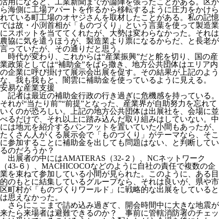
活用になると、工業新聞までが論陣を張ったことがある。区か
ら海側に工場アパートを作るから移転するように圧力をかけら
れている町工場のオヤジさんを取材したことがある。私の記憶
では故・小渕首相が「ものづくり」という言葉を使って製造業
にスポットを当ててくれたが、大勢は変わらなかった。それは
農協に気を遣うほうが、製造業より票になるからだ、と長老が
言っていたが、その通りだと思う。
時代が変わり、これからは“産業振興”だと舵を切り、国の産
業政策としては“補助金”をばら撒き、地方公共団体はエリア内
の企業に呼び掛けて展示会出展を促す。その結果が上記のよう
な、我も我もと、闇雲に補助金を使っているように見える。
安易な産業支援
記者は最近の補助金行政の行き過ぎに危機感を持っている。
それが“当たり前”“前提”となった、産業界が自助努力を忘れて
いくのが恐ろしい。上記の地方公共団体は出展社を、会場に並
べるだけで、それ以上に踏み込んだ取り組みはしていない。中
には地元を紹介するパンフットを置いていた小間もあったが、
たくさん人がくる展示会で「ものづくり」がテーマなら、そこ
に参加することに補助金を出しても問題はない、と判断してい
るのだろうか？
出展者の中にはAMATERAS（32-２）、NCネットワーク
（43-６）、MACHICOCOなどのように自社の責任で複数の企
業を束ねて参加している小間が見られた。このように、ある目
的のもとに結集しているグループなら、それは良いが、県や市
区町村が「ものづくりワールド」に戦略的な出展をしていると
は思えなかった。
さらにここまで詰め込み過ぎて、開会時間中に大きな地震が
来たら来場者は避難できるのか？ 事前に管轄消防署のチェッ