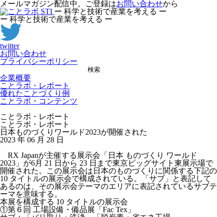
メールマガジン配信中。ご登録は
お問い合わせ
から
ー 科学と技術で産業を考える ー
ー 科学と技術で産業を考える ー
twitter
お問い合わせ
プライバシーポリシー
検索
企業概要
ことラボ・レポート
優れたことづくり例
ことラボ・コンテンツ
ことラボ・レポート
ことラボ・レポート
日本ものづくりワールド2023が開催された
2023 年 06 月 28 日
RX Japanが主催する展示会「日本 ものづくり ワールド
2023」が6月 21 日から 23 日まで東京ビッグサイト東展示場で
開催された。この展示会は日本のものづくりに関係する下記の
10 タイトルの展示会で構成されている。「サブ」と表記して
あるのは、その展示会テーマのエリアに表記されているサブテ
ーマを意味する。
本展を構成する 10
タイトルの展示会
①第６回 工場設備・備品展「Fac Tex」