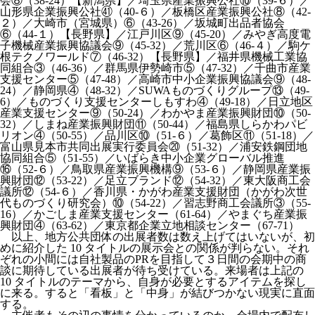
会⑧（38-24）【新潟県】／埼玉県産業振興公社⑩（39-６）／
山形県企業振興公社㊶（40-６）／板橋区産業振興公社⑧（42-
２）／大崎市（宮城県）⑥（43-26）／坂城町出品者協会
⑥（44-１）【長野県】／江戸川区⑨（45-20）／みやぎ高度電
子機械産業振興協議会⑨（45-32）／荒川区⑥（46-４）／駒ケ
根テクノワールド⑦（46-32）【長野県】／福井県機械工業協
同組合③（46-36）／群馬県伊勢崎市⑤（47-32）／千曲市産業
支援センター⑤（47-48）／高崎市中小企業振興協議会⑨（48-
24）／静岡県④（48-32）／SUWAものづくりグループ⑬（49-
6）／ものづくり支援センターしもすわ④（49-18）／日立地区
産業支援センター⑨（50-24）／わかやま産業振興財団⑩（50-
32）／しまね産業振興財団⑪（50-44）／福島県しらかわパビ
リオン④（50-55）／品川区⑩（51-６）／葛飾区⑪（51-18）／
富山県見本市共同出展実行委員会⑳（51-32）／浦安鉄鋼団地
協同組合⑤（51-55）／いばらき中小企業グローバル推進
⑯（52-６）／鳥取県産業振興機構⑨（53-６）／静岡県産業振
興財団⑫（53-22）／足立ブランド⑫（54-32）／東大阪商工会
議所⑫（54-６）／香川県・かがわ産業支援財団（かがわ次世
代ものづくり研究会）⑩（54-22）／習志野商工会議所③（55-
16）／かごしま産業支援センター（61-64）／やまぐち産業振
興財団④（63-62）／東京都企業立地相談センター（67-71）
以上、地方公共団体の出展者数は数え上げてはいないが、初
めに紹介した 10 タイトルの展示会との関係が判らない。それ
ぞれの小間には自社製品のPRを目指して３日間の会期中の商
談に期待している出展者が待ち受けている。来場者は上記の
10 タイトルのテーマから、自身が必要とするアイテムを探し
に来る。すると「看板」と「中身」が結びつかない現実に直面
する。