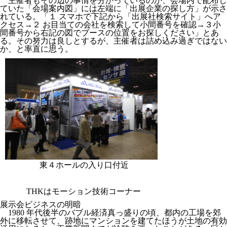
主催者もその辺の事情を分かっているのか、会場内で配布し
ていた「会場案内図」には左端に「出展企業の探し方」が示さ
れている。「１ スマホで下記から「出展社検索サイト」へア
クセス→２ お目当ての会社を検索して小間番号を確認→３小
間番号から右記の図でブースの位置をお探しください」とあ
る。その努力は良しとするが、主催者は詰め込み過ぎではない
か、と率直に思う。
東４ホールの入り口付近
THKはモーション技術コーナー
展示会ビジネスの明暗
1980 年代後半のバブル経済真っ盛りの頃、都内の工場を郊
外に移転させて、跡地にマンションを建てたほうが土地の有効