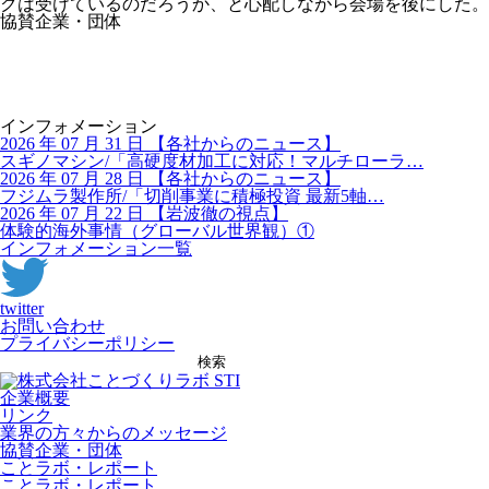
クは受けているのだろうか、と心配しながら会場を後にした。
協賛企業・団体
インフォメーション
2026 年 07 月 31 日
【
各社からのニュース】
スギノマシン/「高硬度材加工に対応！マルチローラ…
2026 年 07 月 28 日
【
各社からのニュース】
フジムラ製作所/「切削事業に積極投資 最新5軸…
2026 年 07 月 22 日
【
岩波徹の視点】
体験的海外事情（グローバル世界観）①
インフォメーション一覧
twitter
お問い合わせ
プライバシーポリシー
検索
企業概要
リンク
業界の方々からのメッセージ
協賛企業・団体
ことラボ・レポート
ことラボ・レポート