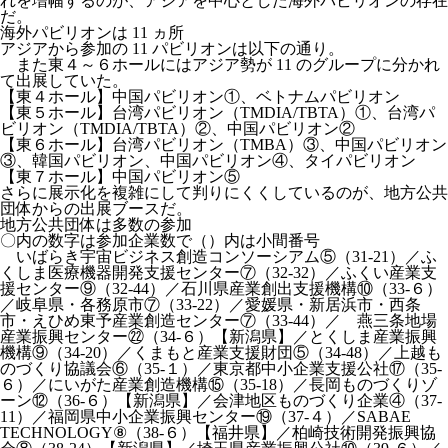
れを増幅するのが、アジアを中心とした海外パビリオンの存在
だ。
海外パビリオンは 11 ヵ所
アジアから参加の 11 パビリオンは以下の通り。
また東４～６ホールにはアジア勢が 11 のグループに分かれ
て出展していた。
【東４ホール】中国パビリオン①、ベトナムパビリオン
【東５ホール】台湾パビリオン（TMDIA/TBTA）①、台湾パ
ビリオン（TMDIA/TBTA）②、中国パビリオン②
【東６ホール】台湾パビリオン（TMBA）③、中国パビリオン
③、韓国パビリオン、中国パビリオン④、タイパビリオン
【東７ホール】中国パビリオン⑤
さらに展示化を複雑にして判りにくくしているのが、地方公共
団体からの出展ブースだ。
地方公共団体は多数の参加
〇内の数字は参加企業数で（）内は小間番号
いばらき宇宙ビジネス創造コンソーシアム⑤（31-21）／ふ
くしま医療機器開発支援センター⑦（32-32）／ふくい産業支
援センター⑨（32-44）／石川県産業創出支援機構⑩（33-６）
／岐阜県・各務原市⑦（33-22）／愛媛県・新居浜市・西条
市・えひめ東予産業創造センター⑦（33-44）／ 燕三条地場
産業振興センター㉒（34-６）【新潟県】／とくしま産業振興
機構⑨（34-20）／くまもと産業支援財団⑤（34-48）／上越も
のづくり協議会⑥（35-１）／東京都中小企業支援公社⑰（35-
６）／にいがた産業創造機構⑮（35-18）／長岡ものづくりゾ
ーン⑫（36-６）【新潟県】／会津地区ものづくり企業④（37-
11）／福岡県中小企業振興センター⑲（37-４）／SABAE
TECHNOLOGY⑧（38-６）【福井県】／柏崎技術開発振興協