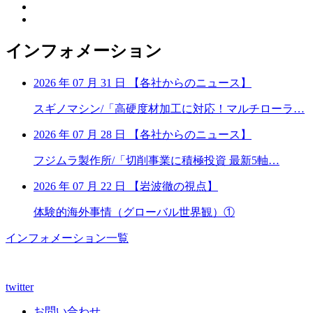
インフォメーション
2026 年 07 月 31 日
【
各社からのニュース】
スギノマシン/「高硬度材加工に対応！マルチローラ…
2026 年 07 月 28 日
【
各社からのニュース】
フジムラ製作所/「切削事業に積極投資 最新5軸…
2026 年 07 月 22 日
【
岩波徹の視点】
体験的海外事情（グローバル世界観）①
インフォメーション一覧
twitter
お問い合わせ