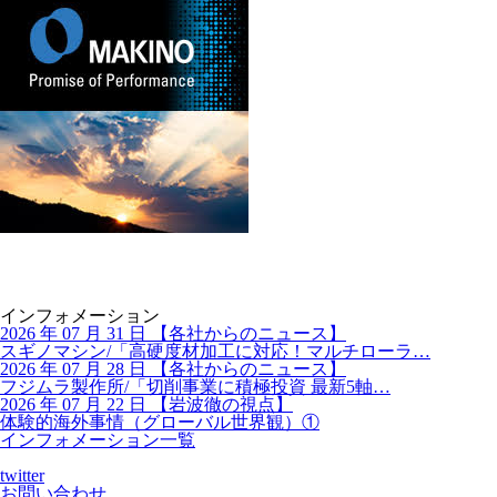
インフォメーション
2026 年 07 月 31 日
【
各社からのニュース】
スギノマシン/「高硬度材加工に対応！マルチローラ…
2026 年 07 月 28 日
【
各社からのニュース】
フジムラ製作所/「切削事業に積極投資 最新5軸…
2026 年 07 月 22 日
【
岩波徹の視点】
体験的海外事情（グローバル世界観）①
インフォメーション一覧
twitter
お問い合わせ