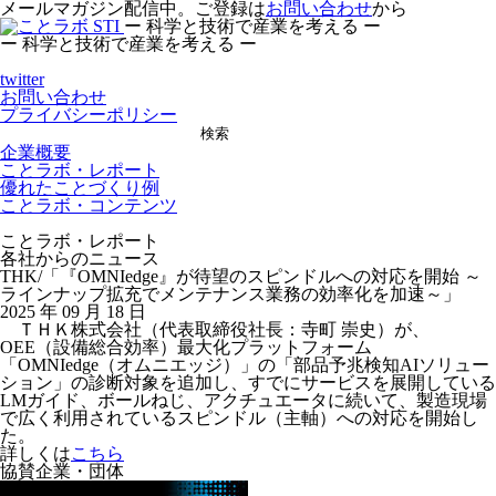
メールマガジン配信中。ご登録は
お問い合わせ
から
ー 科学と技術で産業を考える ー
ー 科学と技術で産業を考える ー
twitter
お問い合わせ
プライバシーポリシー
検索
企業概要
ことラボ・レポート
優れたことづくり例
ことラボ・コンテンツ
ことラボ・レポート
各社からのニュース
THK/「『OMNIedge』が待望のスピンドルへの対応を開始 ～
ラインナップ拡充でメンテナンス業務の効率化を加速～」
2025 年 09 月 18 日
ＴＨＫ株式会社（代表取締役社長：寺町 崇史）が、
OEE（設備総合効率）最大化プラットフォーム
「OMNIedge（オムニエッジ）」の「部品予兆検知AIソリュー
ション」の診断対象を追加し、すでにサービスを展開している
LMガイド、ボールねじ、アクチュエータに続いて、製造現場
で広く利用されているスピンドル（主軸）への対応を開始し
た。
詳しくは
こちら
協賛企業・団体