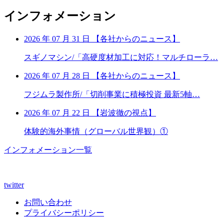
インフォメーション
2026 年 07 月 31 日
【
各社からのニュース】
スギノマシン/「高硬度材加工に対応！マルチローラ…
2026 年 07 月 28 日
【
各社からのニュース】
フジムラ製作所/「切削事業に積極投資 最新5軸…
2026 年 07 月 22 日
【
岩波徹の視点】
体験的海外事情（グローバル世界観）①
インフォメーション一覧
twitter
お問い合わせ
プライバシーポリシー