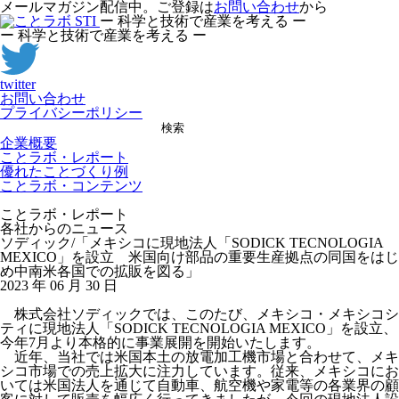
メールマガジン配信中。ご登録は
お問い合わせ
から
ー 科学と技術で産業を考える ー
ー 科学と技術で産業を考える ー
twitter
お問い合わせ
プライバシーポリシー
検索
企業概要
ことラボ・レポート
優れたことづくり例
ことラボ・コンテンツ
ことラボ・レポート
各社からのニュース
ソディック/「メキシコに現地法人「SODICK TECNOLOGIA
MEXICO」を設立 米国向け部品の重要生産拠点の同国をはじ
め中南米各国での拡販を図る」
2023 年 06 月 30 日
株式会社ソディックでは、このたび、メキシコ・メキシコシ
ティに現地法人「SODICK TECNOLOGIA MEXICO」を設立、
今年7月より本格的に事業展開を開始いたします。
近年、当社では米国本土の放電加工機市場と合わせて、メキ
シコ市場での売上拡大に注力しています。従来、メキシコにお
いては米国法人を通じて自動車、航空機や家電等の各業界の顧