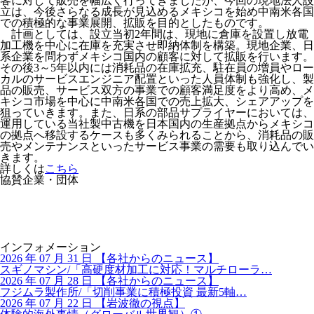
客に対して販売を幅広く行ってきましたが、今回の現地法人設
立は、今後さらなる成長が見込めるメキシコを始め中南米各国
での積極的な事業展開、拡販を目的としたものです。
計画としては、設立当初2年間は、現地に倉庫を設置し放電
加工機を中心に在庫を充実させ即納体制を構築。現地企業、日
系企業を問わずメキシコ国内の顧客に対して拡販を行います。
その後3～5年以内には消耗品の在庫拡充、駐在員の増員やロー
カルのサービスエンジニア配置といった人員体制も強化し、製
品の販売、サービス双方の事業での顧客満足度をより高め、メ
キシコ市場を中心に中南米各国での売上拡大、シェアアップを
狙っていきます。また、日系の部品サプライヤーにおいては、
運用している当社製中古機を日本国内の生産拠点からメキシコ
の拠点へ移設するケースも多くみられることから、消耗品の販
売やメンテナンスといったサービス事業の需要も取り込んでい
きます。
詳しくは
こちら
協賛企業・団体
インフォメーション
2026 年 07 月 31 日
【
各社からのニュース】
スギノマシン/「高硬度材加工に対応！マルチローラ…
2026 年 07 月 28 日
【
各社からのニュース】
フジムラ製作所/「切削事業に積極投資 最新5軸…
2026 年 07 月 22 日
【
岩波徹の視点】