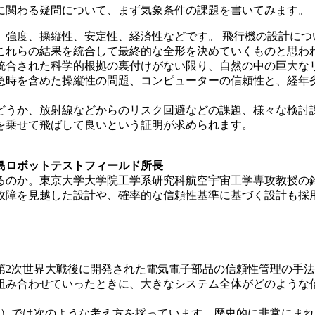
に関わる疑問について、まず気象条件の課題を書いてみます。
、強度、操縦性、安定性、経済性などです。 飛行機の設計につ
これらの結果を統合して最終的な全形を決めていくものと思わ
統合された科学的根拠の裏付けがない限り、自然の中の巨大なリ
時を含めた操縦性の問題、コンピューターの信頼性と、経年劣化
どうか、放射線などからのリスク回避などの課題、様々な検討
を乗せて飛ばして良いという証明が求められます。
」
島ロボットテストフィールド所長
るのか。東京大学大学院工学系研究科航空宇宙工学専攻教授の
障を見越した設計や、確率的な信頼性基準に基づく設計も採用
第2次世界大戦後に開発された電気電子部品の信頼性管理の手
組み合わせていったときに、大きなシステム全体がどのような
O）では次のような考え方を採っています。歴史的に非常にまれ