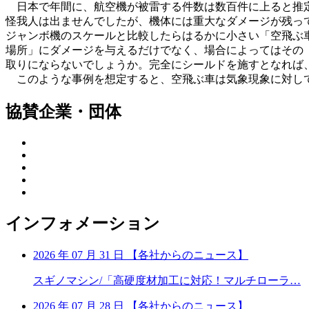
日本で年間に、航空機が被雷する件数は数百件に上ると推
怪我人は出ませんでしたが、機体には重大なダメージが残っ
ジャンボ機のスケールと比較したらはるかに小さい「空飛ぶ
場所」にダメージを与えるだけでなく、場合によってはその
取りにならないでしょうか。完全にシールドを施すとなれば
このような事例を想定すると、空飛ぶ車は気象現象に対し
協賛企業・団体
インフォメーション
2026 年 07 月 31 日
【
各社からのニュース】
スギノマシン/「高硬度材加工に対応！マルチローラ…
2026 年 07 月 28 日
【
各社からのニュース】