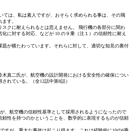
いては、私は素人ですが、おそらく求められる事は、その飛
れます。
スクに耐えられるとは思えません。 飛行機の各部分に関わ
に対する対応、などが 10 の９乗（注１）の信頼性に耐え
課題が横たわっています。それらに対して、適切な知見の裏付
鈴木真二氏が、航空機の設計開発における安全性の確保につい
されている。（全12話中第8話）
法が、航空機の信頼性基準として採用されるようになったので
信頼性を持つのかということを、数学的に表現するものが信頼
ですが、重大な事故は起こり得ます。これは経験的に10の6乗