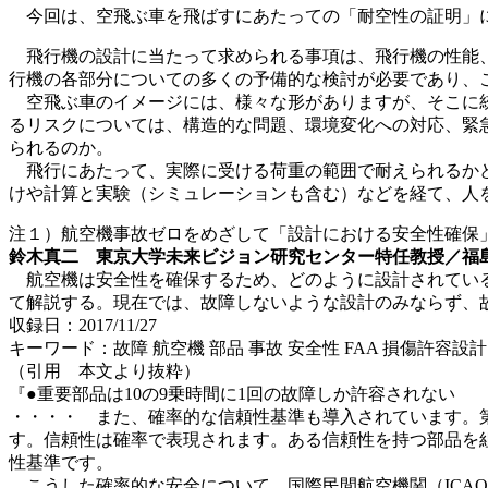
今回は、空飛ぶ車を飛ばすにあたっての「耐空性の証明」
飛行機の設計に当たって求められる事項は、飛行機の性能
行機の各部分についての多くの予備的な検討が必要であり、
空飛ぶ車のイメージには、様々な形がありますが、そこに
るリスクについては、構造的な問題、環境変化への対応、緊急
られるのか。
飛行にあたって、実際に受ける荷重の範囲で耐えられるか
けや計算と実験（シミュレーションも含む）などを経て、人
注１）航空機事故ゼロをめざして「設計における安全性確保
鈴木真二 東京大学未来ビジョン研究センター特任教授／福
航空機は安全性を確保するため、どのように設計されてい
て解説する。現在では、故障しないような設計のみならず、故
収録日：2017/11/27
キーワード：故障 航空機 部品 事故 安全性 FAA 損傷許容設計
（引用 本文より抜粋）
『●重要部品は10の9乗時間に1回の故障しか許容されない
・・・・ また、確率的な信頼性基準も導入されています。
す。信頼性は確率で表現されます。ある信頼性を持つ部品を
性基準です。
こうした確率的な安全について、国際民間航空機関（ICA