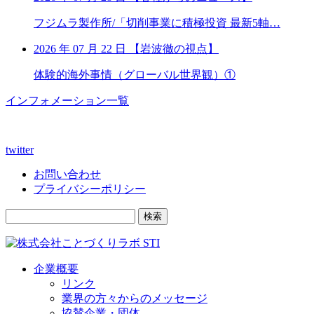
フジムラ製作所/「切削事業に積極投資 最新5軸…
2026 年 07 月 22 日
【
岩波徹の視点】
体験的海外事情（グローバル世界観）①
インフォメーション一覧
twitter
お問い合わせ
プライバシーポリシー
検索
企業概要
リンク
業界の方々からのメッセージ
協賛企業・団体