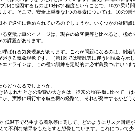
ルに起因するものは10分の1程度ということで、10の7乗時間
ます。そこで、安全上重要な1つの要素については、10の9乗
日本で適切に進められているのでしょうか。いくつかの疑問点
いる空飛ぶ車のイメージは、現在の旅客機等と比べると、極めて
かの課題があります。
と呼ばれる気象現象があります。これが問題になるのは、離着
起きる気象現象です。（第1図では積乱雲に伴う同現象を示し
各エアラインは、この種の訓練を定期的に必ず義務づけていま
たらどうなるでしょうか。
巻き込まれたときの影響の大きさは、従来の旅客機に比べて、は
すが、実際に飛行する航空機の経路で、それが発生するかどう
雹や 低温下で発生する着氷等に関して、どのようにリスク回避
極めて不利な結果をもたらすと想像しています。これについて少