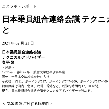
ことラボ・レポート
日本乗員組合連絡会議 テクニ
と
2024 年 02 月 21 日
日本乗員組合連絡会議
テクニカルアドバイザー
奥平 隆
＜経歴＞
1972 年（昭和 47 年）航空大学校専攻科卒業
同年、全日本空輸株式会社に入社
その後、YS11、ボーイング737、ボーイング747−200、ボーイング747−400
就航路線は国内、北米、欧州、香港など。総飛行時間約 12,000 時間。
現在、日本乗員組合連絡会議テクニカルアドバイザーを務める。
＜ 気象現象に対する脆弱性＞