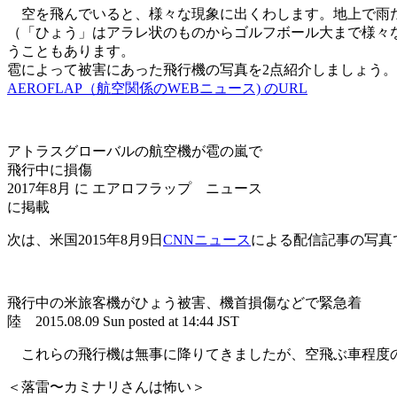
空を飛んでいると、様々な現象に出くわします。地上で雨
（「ひょう」はアラレ状のものからゴルフボール大まで様々
うこともあります。
雹によって被害にあった飛行機の写真を2点紹介しましょう。
AEROFLAP（航空関係のWEBニュース) のURL
アトラスグローバルの航空機が雹の嵐で
飛行中に損傷
2017年8月 に エアロフラップ ニュース
に掲載
次は、米国2015年8月9日
CNNニュース
による配信記事の写真
飛行中の米旅客機がひょう被害、機首損傷などで緊急着
陸 2015.08.09 Sun posted at 14:44 JST
これらの飛行機は無事に降りてきましたが、空飛ぶ車程度
＜落雷〜カミナリさんは怖い＞