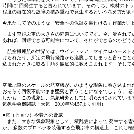
時間に1回発生すると言われています。そのうち、機材のトラブ
程度の潜在的な故障の積み重ねで発生するという考え方があり
今果たしてそのような「安全への保証を裏付ける」作業が、
まず空飛ぶ車の大きさの問題についてです。今、流されて
あれば、回避できる可能性について、それができるのかどう
航空機運航の世界では、ウインドシア・マイクロバースト
けられたり、所定の飛行経路から逸脱してしまうと言うことが
込まれたときに取る手順を徹底的に教えこまれます。そして
空飛ぶ車のスケールの航空機がこのような現象に巻き込まれ
おそらく回復不能のまま墜落と言うことになるでしょう。 
しかも、この現象は、気象研究としては明らかにされていま
気象学会機関誌「天気」2010年Vol.57より引用）
■雹（ヒョウ）や着氷の脅威
また、大きな気象現象として、積乱雲によって 発生する
か。 多数のプロペラを装備する空飛ぶ車の構造上、これも