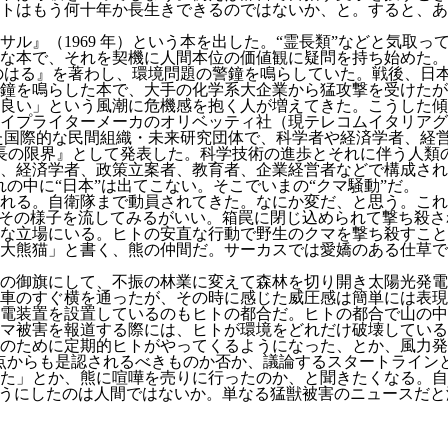
トはもう何十年か長生きできるのではないか、と。すると、あ
ル』（1969 年）という本を出した。“霊長類”などと気取
うな本で、それを契機に人間本位の価値観に疑問を持ち始めた
黙のはる』を著わし、環境問題の警鐘を鳴らしていた。戦後、日
鐘を鳴らした本で、大手の化学系大企業から猛攻撃を受けたが
良い」という風潮に危機感を抱く人が増えてきた。こうした傾
プライターメーカのオリベッティ社（現テレコムイタリアグルー
された国際的な民間組織・未来研究団体で、科学者や経済学者、
『成長の限界』として発表した。科学技術の進歩とそれに伴う人
、経済学者、政策立案者、教育者、企業経営者などで構成され
れの中に“日本”は出てこない。そこでいまの“クマ騒動”だ。
れる。自衛隊まで動員されてきた。なにか変だ、と思う。これ
、その様子を流してみるがいい。箱罠に閉じ込められて撃ち殺
な立場にいる。ヒトの安直な行動で野生のクマを撃ち殺すこと
大熊猫」と書く、熊の仲間だ。サーカスでは愛嬌のある仕草で
の御旗にして、不振の林業に変えて森林を切り開き太陽光発電
車のすぐ横を通ったが、その時に感じた威圧感は簡単には表現
発電装置を設置しているのもヒトの都合だ。ヒトの都合で山の
マ被害を報道する際には、ヒトが環境をどれだけ破壊している
のために定期的ヒトがやってくるようになった、とか、風力発
観点からも是認されるべきものか否か、議論するスタートライン
た」とか、熊に喧嘩を売りに行ったのか、と聞きたくなる。自
ようにしたのは人間ではないか。単なる猛獣被害のニュースだ