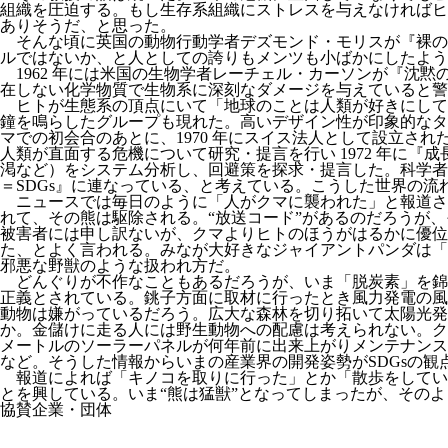
組織を圧迫する。もし生存系組織にストレスを与えなければヒ
ありそうだ、と思った。
そんな頃に英国の動物行動学者デズモンド・モリスが『裸のサ
ルではないか、と人としての誇りもメンツも小ばかにしたよ
1962 年には米国の生物学者レーチェル・カーソンが『沈
在しない化学物質で生物系に深刻なダメージを与えていると警
ヒトが生態系の頂点にいて「地球のことは人類が好きにして
鐘を鳴らしたグループも現れた。高いデザイン性が印象的なタイ
マでの初会合のあとに、1970 年にスイス法人として設立
人類が直面する危機について研究・提言を行い 1972 年に
渇など）をシステム分析し、回避策を探求・提言した。科学者
＝SDGs』に連なっている、と考えている。こうした世界の流
ニュースでは毎日のように「人がクマに襲われた」と報道さ
れて、その熊は駆除される。“放送コード”があるのだろうが
被害者には申し訳ないが、クマよりヒトのほうがはるかに優位
た、とよく言われる。みなが大好きなジャイアントパンダは「
邪悪な野獣のような扱われ方だ。
どんぐりが不作なこともあるだろうが、いま「脱炭素」を錦
正義とされている。銚子方面に取材に行ったとき風力発電の風
動物は嫌がっているだろう。広大な森林を切り拓いて太陽光
か。金儲けに走る人には野生動物への配慮は考えられない。ク
メートルのソーラーパネルが何年前に出来上がりメンテナンス
など。そうした情報からいまの産業界の開発姿勢がSDGsの
報道によれば「キノコを取りに行った」とか「散歩をしてい
とを興している。いま“熊は猛獣”となってしまったが、その
協賛企業・団体