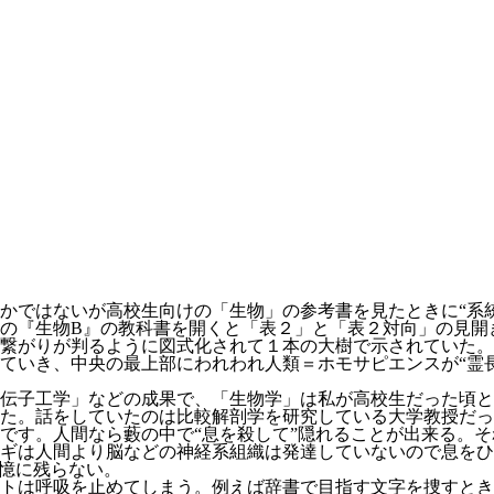
かではないが高校生向けの「生物」の参考書を見たときに“系
の『生物B』の教科書を開くと「表２」と「表２対向」の見開
繋がりが判るように図式化されて１本の大樹で示されていた。
ていき、中央の最上部にわれわれ人類＝ホモサピエンスが“霊
伝子工学」などの成果で、「生物学」は私が高校生だった頃と
けた。話をしていたのは比較解剖学を研究している大学教授だ
です。人間なら藪の中で“息を殺して”隠れることが出来る。
ギは人間より脳などの神経系組織は発達していないので息をひ
記憶に残らない。
トは呼吸を止めてしまう。例えば辞書で目指す文字を捜すとき