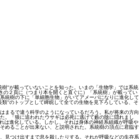
統樹”が載っていないことを知った。いまの「生物学」では系統
きの２頁に（つまり本を開くと直ぐに）「系統樹」が載ってい
系統樹の下に「単細胞生物」がいてアメーバになりに進化して
長類”のトップとして睥睨して全ての生物を見下ろしている、そ
はまるで違う科学のようになっているだろう。私が将来の方向
った。「狼に追われたウサギは必死に逃げて藪の陰に隠れまし
それは進化している。しかし、それは身体の神経系組織が呼吸や
そめることが出来ない、と説明された。系統樹の頂点に君臨す
、見つけ出すまで息を殺したりする。それが呼吸などの生存系