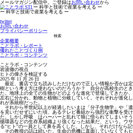
メールマガジン配信中。ご登録は
お問い合わせ
から
ー 科学と技術で産業を考える ー
ー 科学と技術で産業を考える ー
twitter
お問い合わせ
プライバシーポリシー
検索
企業概要
ことラボ・レポート
優れたことづくり例
ことラボ・コンテンツ
ことラボ・コンテンツ
岩波徹の視点
ヒトの偉さを検証する
2025 年 11 月 26 日
最近、書店で立ち読みしただけなので正しい情報か否かは定
樹という考え方は使わないのだろうか？ 自分が高校生のとき
た。地球上の全ての生物がどのような進化で登場してきたか、
左右に分かれ、動物と植物に分岐していく。それぞれが進化し
れが系統樹だった。
それから半世紀以上が経過したいまは「分子生物学」や「遺
を見いだせずにいた頃、あるテレビ番組から強烈な衝撃を受
た。しかし呼吸 はハーハーと乱れて狼に悟られてしまいそう
循環器などの生存系組織より強くなった結果だ、という。ウサ
る“ヒト”の一員として鼻を高くした。しかし、それだけなら
その教授の話は続いた。生命の危機に直面していなくてもヒ