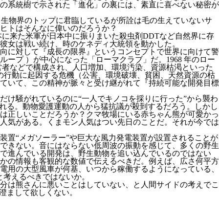
の系統樹で示された「進化」の裏には、素直に喜べない秘密が
って生物界のトップに君臨しているが所詮は毛の生えていないサ
。ヒトはそんなに偉いのだろうか？
本に来た米軍が日本中に振りまいた殺虫剤DDTなど自然界に存
彼女は戦い続け、時のケネディ大統領を動かした。
向に対して『成長の限界』というコンセプトで世界に向けて警
プ ）が中心になった「ローマクラブ」だ。1968 年のロー
経営者などで構成され、人口増加、環境汚染、資源枯渇といった
類の行動に起因する危機（公害、環境破壊、貧困、天然資源の枯
ていて、この精神が脈々と受け継がれて『持続可能な開発目標
だけ騒がれているのに“一人でキノコを採りに行った”から襲わ
される。動物愛護運動の人から猛抗議が殺到するだろう。しかし
は正しいことだろうか？クマ牧場にいる赤ちゃん熊が可愛かっ
人気がある。くまモン人気はつい先日のことだ。それが今では
装置“メガソーラー”や巨大な風力発電装置が設置されることが
できない。音にはならない低周波の振動を感じて、多くの野生
中で進んでいる開発は、野生動物を追い込んでいるのではない
かの情報も客観的な数値で伝えるべきだ。例えば、広さ何平方
電用の大型風車が何基、いつから稼働するようになっている、
と考えるべきではないか。
分は熊さんに悪いことはしていない、と人間サイドの考えでこ
と澄まして欲しくない。