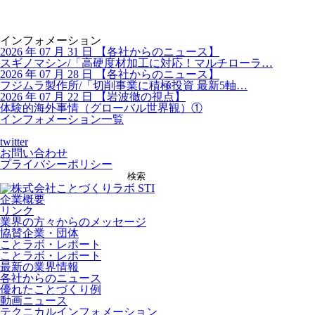
インフォメーション
2026 年 07 月 31 日
【
各社からのニュース】
スギノマシン/「高硬度材加工に対応！マルチローラ…
2026 年 07 月 28 日
【
各社からのニュース】
フジムラ製作所/「切削事業に積極投資 最新5軸…
2026 年 07 月 22 日
【
岩波徹の視点】
体験的海外事情（グローバル世界観）①
インフォメーション一覧
twitter
お問い合わせ
プライバシーポリシー
検索
企業概要
リンク
業界の方々からのメッセージ
協賛企業・団体
ことラボ・レポート
ことラボ・レポート
最新の業界情報
各社からのニュース
優れたことづくり例
動画ニュース
テクニカルインフォメーション