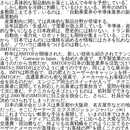
さらに具体的な製品動向を落とし込んで今年を予想している。
しかし動向を冷静に判断しているひともいる。昨年のIMTS
多数聞こえてきて」いるのは、「自動車業界や半導体業界の新
産業動向
産業動向に関しては具体的な製品分野が登場する。
近年話題の「生成AI」で需要が急上昇している「半導体」
的な争いになると日本政府は、歴史的には頼りない。トラン新
自動化・省力化・ロボット化にも期待が集まっている。これ
から「日本ではものには価格を認めるが情報にはカネを払わない
るが、ノウハウに価格をつけるのは難しい。
JIMTOF
について
昨年はJIMTOFが開催された。新しい技術も紹介されてテ
ムとして「Gateway to Japan」を始めた余波で、大手製
違うのだから当然だが、JIMTOFが日本の製造業界を活気づ
IMTSとJIMTOFはどのように違うのですか」同じような
る。IMTSは即売会で、目の肥えたユーザーがキャッシュを
JIMTOFだ。流通業界のち密な発展で、メーカーからお客
会を回るのだが、エンジニア同士のスイッチが入って、テクニ
出展者に質問しても対応した出展者は営業担当で、質問が技術
て次に進む。テクニカルなネゴというものは、初対面でできな
ダは 2000 年のJIMTOFに日工会を脱会した。さらに、
決めつけられてしまったからだ。
日本の展示会ビジネスは東京都や大阪府、名古屋市などの地
だった。そこにカーナーズ エクスポジション ジャパン（㈱
にこれまでにない斬新な手法を展開して、いまの日本では大き
展示会は、メディアに広告を出すことに比べると大変な労力
交通費・宿泊費など。何よりも出展戦略をどのように立てるか
ーザーとメーカーが直接会って“お客様の声”を聴くことので