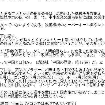
もあるファナックの稲葉会長は「老朽化した機械を多数抱え
際競争力の低下の一因」で、中小企業の設備更新に政府の製作
入っていないようである。設備機械のオーバーホール業やレト
る。
下に記す。
高層マンションが延々とメインストリート沿いに林立している光
の特徴と言えるのか“金儲けに貪欲”ということだ。その多くが
して「動物的暮らし」から「人間的暮らし」に進化した象徴であ
主義」が加わりそこに「改革開放哲学」も参加してきた。「資
て中国とは何か』（講談社「中国の歴史」第 12 巻）だ。立
字には、英語のブラザーに相当する上下関係を含まない兄弟と
活動を重ねてきた、という彼が雲南省のある小さな村を訪ねた
祖母）、ゴンゴン（母方の祖父）、ボーボー（母方の祖母）、
、子供がこの村で生きていくために覚えておかなければならな
なければならない。“オジサン”“オバサン”ですべてを済ませ
くのは名前に使える漢字を世代ごと国家権力が決めてしまうこ
を決め政府の批准を得て決定している。
緒世昌（※■はパソコンでは表現できない文字）