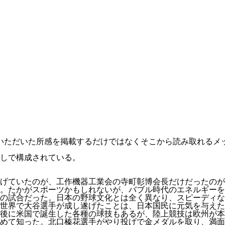
、いただいた所感を掲載するだけではなくそこから読み取れるメ
しで構成されている。
げていたのが、工作機器工業会の寺町彰博会長だけだったのが
。たかがスポーツかもしれないが、バブル時代のエネルギーを
の試合だった。日本の野球文化とは全く異なり、スピーディな
世界で大谷選手が成し遂げたことは、日本国民に元気を与えた
後に米国で誕生した各種の球技もあるが、陸上競技は欧州が本
めて知った。北口榛花選手がやり投げで金メダルを取り、満面