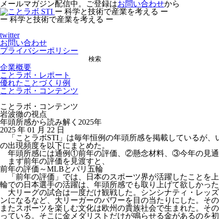
メールマガジン配信中。ご登録は
お問い合わせ
から
ー 科学と技術で産業を考える ー
ー 科学と技術で産業を考える ー
twitter
お問い合わせ
プライバシーポリシー
検索
企業概要
ことラボ・レポート
優れたことづくり例
ことラボ・コンテンツ
ことラボ・コンテンツ
岩波徹の視点
年頭所感から読み解く2025年
2025 年 01 月 22 日
「ことラボSTI」は毎年恒例の年頭所感を掲載しているが
の出現頻度を以下にまとめた。
年頭所感には通例①前年の評価、②懸念材料、③今年の見通
まず前年の評価を見渡すと、
前年の評価～MLB
とパリ五輪
「前年の評価」では、日本のスポーツ界が活躍したことを上
輪での日本選手の活躍は、年頭所感でも取り上げて欲しかった
大リーグの試合は一度だけ観戦した。シンシナティ・レッズ
ンになるなど、大リーガーのパワーを目の当たりにした。その
またスポーツを楽しむ文化は欧州の貴族社会で生まれた。その
っている。そこに金メダリストだけが鳴らせる金があるのを初