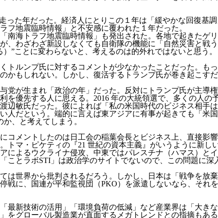
が走った年だった。経済人にとりこの１年は「緩やかな回復基
ラフ地震臨時情報」と不安感に覆われた１年だった。
「南海トラフ地震臨時情報」も発出された。各地で起きたゲリ
が、わざわざ新設しなくても自衛隊の機能に「自然災害と戦う
る）”ことに変わらないと、考えるのは的外れではないと思う。
くトルンプ氏に対するコメントが少なかったことだった。もっと
いのかもしれない。しかし、復活するトランプ氏が巻き起こす
りに少数与党が生まれ「政治の年」だった。反対にトランプ氏が主
利を優先する人に思える。2016 年の大統領選で、多くの人
・渡辺敏氏だった。彼によれば「私の米国時代のビジネス相手
い人だという。端的に言えば東アジアに有事が起きても「米国
たのか、と考えてしまう。
にコメントしたのは日工会の稲葉会長とビジネス上、直接影響
。トマ・ピケティの『21 世紀の資本主義』がいうように新し
アによるウクライナ侵攻、中東ではパレスチナ（ハマス）とイ
「ことラボSTI」は政治学のサイトでないので、この問題に深
ては世界から批判されるだろう。しかし、日本は「戦争を放棄
停戦に、国連が平和監視団（PKO）を派遣しないなら、それ
「最新技術の活用」「環境負荷の低減」など産業界は「大きな
」をグローバル製造業が直面するメガトレンドとの指摘もある