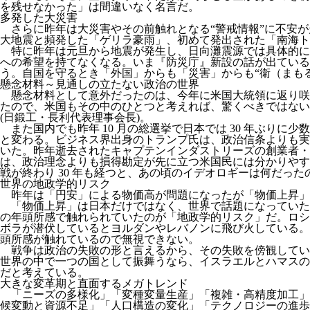
を残せなかった」は間違いなく名言だ。
多発した大災害
さらに昨年は大災害やその前触れとなる“警戒情報”に不安
大地震と頻発した「ゲリラ豪雨」、初めて発出された「南海ト
特に昨年は元旦から地震が発生し、日向灘震源では具体的に
への希望を持てなくなる。いま『防災庁』新設の話が出ている
う。自国を守るとき「外国」からも「災害」からも“衛（まも
懸念材料～見通しの立たない政治の世界
懸念材料として意外だったのは、今年に米国大統領に返り咲
たので、米国もその中のひとつと考えれば、驚くべきではな
(日鍛工・長利代表理事会長)。
また国内でも昨年 10 月の総選挙で日本では 30 年ぶ
と変わる。ビジネス界出身のトランプ氏は、政治信条よりも実
いた。昨年逝去されたキャプテンインダストリーズの創業者
は、政治理念よりも損得勘定が先に立つ米国民には分かりやす
戦が終わり 30 年も経つと、あの頃のイデオロギーは何だっ
世界の地政学的リスク
昨年は「円安」による物価高が問題になったが「物価上昇」
「物価上昇」は日本だけではなく、世界で話題になっていた
の年頭所感で触れられていたのが「地政学的リスク」だ。ロシ
ボラが潜伏しているとヨルダンやレバノンに飛び火している。
頭所感が触れているので無視できない。
戦争は政治の失敗の形と言えるから、その失敗を傍観してい
世界の中で一つの国として振舞うなら、イスラエルとハマスの
だと考えている。
大きな変革期と直面するメガトレンド
「ニーズの多様化」「変種変量生産」「複雑・高精度加工」
候変動と資源不足」「人口構造の変化」「テクノロジーの進歩