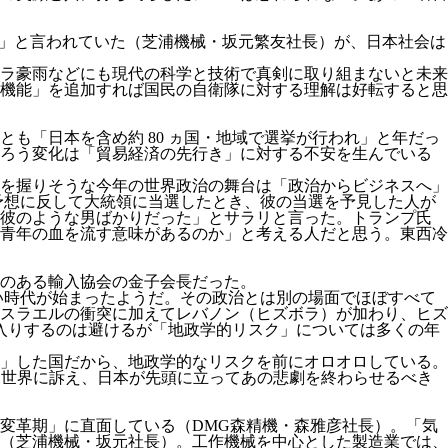
調」と言われていた（芝浦機械・坂元繁友社長）が、日本社会は
ラ豪雨などにも現代の科学と技術で真剣に取り組まないと未来
機能」を追加すれば国民の自衛隊に対する理解は好転すると思
も「日本を含め約 80 ヵ国・地域で選挙が行われ」と年だっ
だろう変化は「貿易経済の先行き」に対する不安を生んでいる
導権を握りそうな今年の世界政治の舞台は「政治からビジネスへ」
の予想に反して大統領に当選したとき、彼の当選を予見した人が
は彼のような男ばかりだった」とサラリと言った。トランプ氏
青年の血を流す意味があるのか」と考える人だと思う。東西冷
のある輸入協会の金子会長だった。
い時代が始まったようだ。その政治とは別の場面でほぼすべて
スラエルの衝突に加えてレバノン（ヒズボラ）が加わり、ヒズ
入りするのは避けるが「地政学的リスク」については多くの年
」した国だから、地政学的なリスクを前にオロオロしている。
を世界に訴え、日本が先頭に立ってあの悲劇を終わらせるべき
変革期」に直面している（DMG森精機・森雅彦社長）。「気
（芝浦機械・坂元社長）。工作機械を中心とした製造業では、