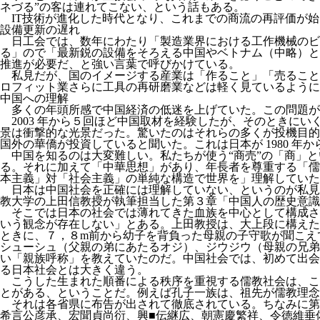
ネづる”の客は連れてこない、という話もある。
IT技術が進化した時代となり、これまでの商流の再評価が
設備更新の遅れ
日工会では、数年にわたり「製造業界における工作機械のビ
る」ので「最新鋭の設備をそろえる中国やベトナム（中略）と
推進が必要だ、と強い言葉で呼びかけている。
私見だが、国のイメージする産業は「作ること」「売ること
ロフィット業さらに工具の再研磨業などは軽く見ているように
中国への理解
多くの年頭所感で中国経済の低迷を上げていた。この問題が
2003 年から５回ほど中国取材を経験したが、そのとき
景は衝撃的な光景だった。驚いたのはそれらの多くが投機目的
国外の華僑が投資していると聞いた。これは日本が 1980 年か
中国を知るのは大変難しい。私たちが使う“商売”の「商」
る。それに加えて「中華思想」があり、年長者を尊重する「儒
本主義」対「社会主義」の単純な構造で世界を」理解していた
日本は中国社会を正確には理解していない、というのが私見
教大学の上田信教授が執筆担当した第３章「中国人の歴史意識
そこでは日本の社会では薄れてきた血族を中心として構成さ
いう観念が存在しない」とある。上田教授は、大上段に構えた
ときに、７，８m前から幼子を背負った母親の子守歌が聞こえ
シューシュ（父親の弟にあたるオジ）、ジウジウ（母親の兄弟
い「親族呼称」を教えていたのだ。中国社会では、初めて出会
る日本社会とは大きく違う。
こうした生まれた順番による秩序を重視する儒教社会は、こ
とがある、ということだ。例えば孔子一族は、祖先が儒教理念
それは各省県に布告が出されて徹底されている。ちなみに第 56 代
希言公彦承、宏聞貞尚衍、興■伝継広、朝憲慶繁祥、令徳維垂