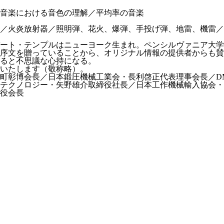
音楽における音色の理解／平均率の音楽
／火炎放射器／照明弾、花火、爆弾、手投げ弾、地雷、機雷／
ート・テンプルはニューヨーク生まれ。ペンシルヴァニア大学
序文を贈っていることから、オリジナル情報の提供者からも賛
ると不思議な心持になる。
いたします（敬称略）。
町彰博会長／日本鍛圧機械工業会・長利啓正代表理事会長／D
テクノロジー・矢野雄介取締役社長／日本工作機械輸入協会・
役会長