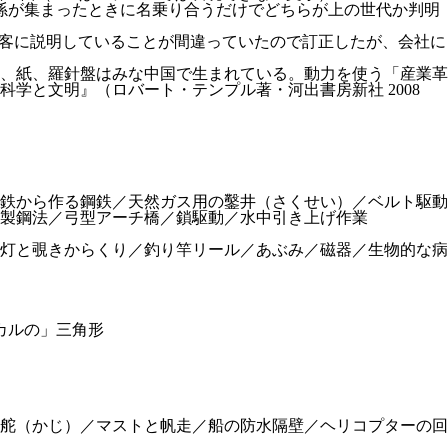
子孫が集まったときに名乗り合うだけでどちらが上の世代か判明
お客に説明していることが間違っていたので訂正したが、会社に
、紙、羅針盤はみな中国で生まれている。動力を使う「産業革
学と文明』（ロバート・テンプル著・河出書房新社 2008
鉄から作る鋼鉄／天然ガス用の鑿井（さくせい）／ベルト駆動
製鋼法／弓型アーチ橋／鎖駆動／水中引き上げ作業
灯と覗きからくり／釣り竿リール／あぶみ／磁器／生物的な病
カルの」三角形
舵（かじ）／マストと帆走／船の防水隔壁／ヘリコプターの回