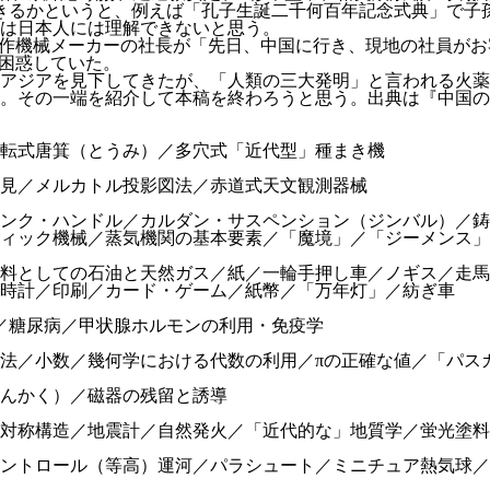
ができるかというと、例えば「孔子生誕二千何百年記念式典」で
は日本人には理解できないと思う。
工作機械メーカーの社長が「先日、中国に行き、現地の社員が
、困惑していた。
アジアを見下してきたが、「人類の三大発明」と言われる火薬
。その一端を紹介して本稿を終わろうと思う。出典は『中国の科
転式唐箕（とうみ）／多穴式「近代型」種まき機
見／メルカトル投影図法／赤道式天文観測器械
ンク・ハンドル／カルダン・サスペンション（ジンバル）／鋳
ィック機械／蒸気機関の基本要素／「魔境」／「ジーメンス」
料としての石油と天然ガス／紙／一輪手押し車／ノギス／走馬
時計／印刷／カード・ゲーム／紙幣／「万年灯」／紡ぎ車
調／糖尿病／甲状腺ホルモンの利用・免疫学
法／小数／幾何学における代数の利用／πの正確な値／「パス
んかく）／磁器の残留と誘導
対称構造／地震計／自然発火／「近代的な」地質学／蛍光塗料
ントロール（等高）運河／パラシュート／ミニチュア熱気球／