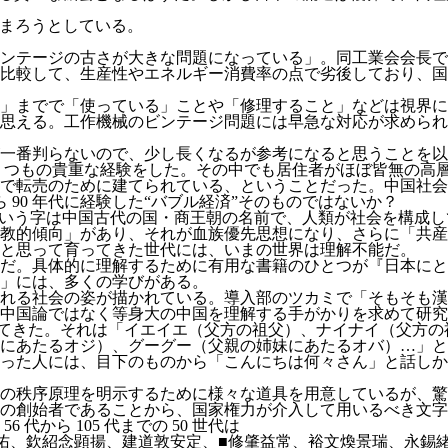
始まろうとしている。
ンテージの古さが大きな問題になっている」。同工業会会長で
比較して、生産性やエネルギー消費率の点で劣後しており、国
」までで「使っている」ことや「修理すること」などは視界に
思える。工作機械のビンテージ問題には早急な対応が求められ
一番判らないので、少し長くなるが参考になると思うことを以
にいくつもの貴重な経験をした。その中でも居住者がほぼ皆無の
で転売のために建てられている、ということだった。中国社会
ら 90 年代に経験した“バブル経済”そのものではないか？
という字は中国古代の国・商王朝の名前で、人類が社会を構成
教的傾向」があり、それが血族優先思想になり、さらに「共産
と思って育ってきた世代には、いまの世界は理解不能だ。
だ。具体的に理解するために有用な書籍のひとつが『日本にとっ
」には、多くの学びがある。
れる社会の姿が描かれている。導入部のツカミで「そもそも漢
中国論ではなく等身大の中国を理解する手がかりを求めて研究
てきた。それは「イエイエ（父方の祖父）、ナイナイ（父方の
にあたるオジ）、グーグー（父親の姉妹にあたるオバ）…」と
った人には、目下のものから「こんにちは何々さん」と話しかけ
の秩序原理を明示するために様々な道具を用意しているが、驚
の創始者であることから、国家権力が介入して用いるべき文字
から 105 代までの 50 世代は
佑、欽紹念顕揚、建道敦安定、■修肇益常、裕文煥景瑞、永錫