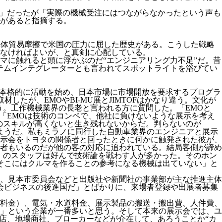
熱気」だったが「実際の機械受注にはつながらなかったという声も
があると指摘する。
導体貿易摩擦で米国の圧力に屈した歴史がある。こうした戦略
なければよいが、と真剣に心配している。
マに触れると頭に浮かぶのだ“エンジニアリング力不足”だ。昔
ステムインテグレーターとも言われてスポットライトを浴びてい
が本格的に活動を始め、日本市場に市場開放を要求するプログラ
取材したが、EMOやBI-MU展とJIMTOFはかなり違う。文化が
ろう。工作機械業界の長老と言われる方に質問した。「EMOと
と「EMOは技術のコンペで、他社に負けないような展示を考え
のスキルが高くないと生き残れないからだ。判らないのが
るようだ。私もミラノに同行した自動車業界のエンジニアと展示
示会をトヨタの関係者と回ったときに何かに触発された彼が、
者もいるのだが他の客の対応に追われている。結局客側が諦め
）のスタッフは好んで技術論を戦わす人が多かった。そのホン
。「あそこにはクルマを作ることの参考になる機械は出ていない」と
、見本市委員会などと出版社や新聞社の事業部が主な推進主体
会ビジネスの後進国だ」とばかりに、来場者登録や出展者募集
料金）、電気・水道料金、展示製品の搬送・搬出費、人件費、
」という企業が一番多いと思う。そして本来の展示会では、ユ
店、地場商社、ブローカーなどが介在して、あろうことか“カ