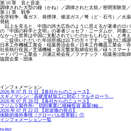
第 10 章 音と音楽
調律された大型の鐘（かね）／調律された太鼓／密閉実験室／
第 11 章 戦争
化学戦争、毒ガス、発煙弾、催涙ガス／弩（ど・石弓）／火薬
発銃
以上を見ると、中国の誇大広告のように思えるが著者のロバ
の『中国の科学と文明』の著者ジョセフ・ニーダムが、同書に
なかった世界は中国に支配されていたのかもしれない、と考え
ご提供いただいた年頭所感は以下の方々です。ご協力に感謝
日本工作機械工業会・稲葉善治会長／日本工作機器工業会・寺
社長執行役員／芝浦機械・坂元繁友取締役社長／碌々スマート
ードパワー工業会・川瀬正裕会長／ファナック・稲葉善治取締
協賛企業・団体
インフォメーション
2026 年 07 月 31 日
【
各社からのニュース】
スギノマシン/「高硬度材加工に対応！マルチローラ…
2026 年 07 月 28 日
【
各社からのニュース】
フジムラ製作所/「切削事業に積極投資 最新5軸…
2026 年 07 月 22 日
【
岩波徹の視点】
体験的海外事情（グローバル世界観）①
インフォメーション一覧
twitter