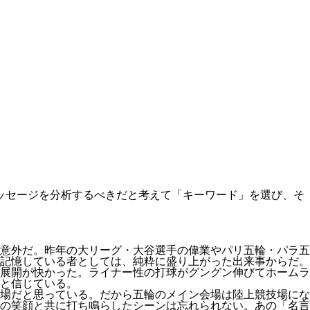
ッセージを分析するべきだと考えて「キーワード」を選び、そ
意外だ。昨年の大リーグ・大谷選手の偉業やパリ五輪・パラ五
記憶している者としては、純粋に盛り上がった出来事からだ。
展開が快かった。ライナー性の打球がグングン伸びてホームラ
と信じている。
場だと思っている。だから五輪のメイン会場は陸上競技場にな
の笑顔と共に打ち鳴らしたシーンは忘れられない。あの「名言