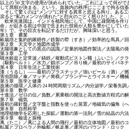
以上の 50 文字の使用が決められていた。これによって何
して席順が決まる、という。血族内の秩序にここまで拘る信条
そして驚くのは“メンツ”に対する異常と思える拘り。ある
戻ると“私のメンツが潰れた”と烈火のごとく怒りだした。と
欧米先進国は、インドを植民地にして、中国に疎開地を作り
命」が起きる前は中国で生まれた技術が人類を豊かにしていた
年）で、その目次を転記するだけだが、興味深いと思う。
第１章 農業
畝栽培と集約的鍬耕作／鉄製の犂（すき）／効率的な馬具／回
第２章 天文学と地図作成学
太陽現象としての黒点の認識／定量的地図作製法／太陽風の発
第３章 工学
噴水銀盆と定常波／鋳鉄／複動式ピストン鞴（ふいご）／クラ
（駆動ベルト）／水力／鎖ポンプ／吊り橋／最初のサイバネテ
第４章 日常生活と工業技術
漆（うるし）――最初のプラスチック／強いビール（酒）／燃
害虫防除／傘／マッチ／将棋／ブランデーとウイスキー／機械
第５章 医学と健康
血液の循環／人体の 24 時間周期リズム／内分泌学／栄養失
第６章 数学
十進法／ゼロの位／負数／累乗根の開法と高次数値方程式の解
第７章 磁気
最初の羅針盤／文字盤と指数を使った装置／地磁気の偏角（へ
第８章 自然科学
地理植物学を応用した探鉱／運動の第一法則／雪の結晶の六法
第９章 輸送と探検
凧（たこ）／凧による人間の飛行／最初の立体地図／最初のコ
転翼とプロペラ／外輪船／帆走車／運河のパウンド・ロック