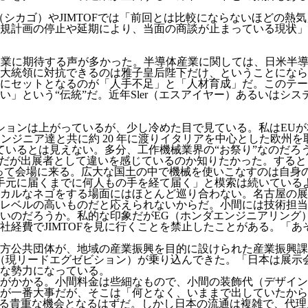
（シカゴ）やJIMTOFでは「前回とは比較にならないほどの
規計画の停止や延期により、当面の商談が止まっている現状」
産業に期待する声が多かった。半導体産業に関しては、日米半
大統領に対抗できるのは雅子皇后陛下だけ、ということになら
にセットとなるのが「人手不足」と「人材育成」だ。このテー
」という“伝統”だ。近年Sler（エスアイヤー）あるいはシ
ンションは上がっているが、少し冷めた目で見ている。私はEU
造業のエンジニア達と共に約 20 年に渡りイタリアを中心とした欧州を
けているとは見えない。多分、工作機械業界の“お祭り”なのだ
展示会だが出展者として違いを感じているのか知りたかった。する
持って会場に来る。広大な国土の中で機械を使いこなすのは自身
様の手元に届くまでに何人もの手を経て届く」と模索は続いてい
カルなネゴをする場面にはほとんど巡り合わない。名古屋の展
レベルの高いものだと応えられないからだ。小間には技術担当
いのだろうか。私的な印象だがEG（ホンダエンジニアリング
社員が会社経費でJIMTOFを見に行くことを禁止したことがある
方公共団体が、地域の産業振興を目的に設けられた産業振興課
）（現リードエグゼビション）が乗り込んできた。「日本は展示
な勢力になっている。
がかかる。小間料金は些細なもので、小間の装飾代（デザイン
が一番大事だが、そこは「何となく、いままで出していたから
きる貴重な機会となるはずだ。しかし日本の流通は複雑で、代理