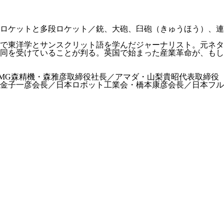
ロケットと多段ロケット／銃、大砲、臼砲（きゅうほう）、連
で東洋学とサンスクリット語を学んだジャーナリスト。元ネタ
同を受けていることが判る。英国で始まった産業革命が、もし
MG森精機・森雅彦取締役社長／アマダ・山梨貴昭代表取締役
金子一彦会長／日本ロボット工業会・橋本康彦会長／日本フル