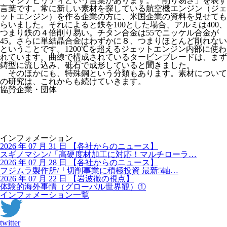
マシナビリティという言葉があります。「削り易さ」を表す
言葉です。常に新しい素材を探している航空機エンジン（ジェ
ットエンジン）を作る企業の方に、米国企業の資料を見せても
らいました。それによると鉄を100とした場合、アルミは400、
つまり鉄の４倍削り易い。チタン合金は55でニッケル合金が
45。さらに単結晶合金はわずかに８、つまりほとんど削れない
ということです。1200℃を超えるジェットエンジン内部に使わ
れています。曲線で構成されているタービンブレードは、まず
鋳型に流し込み、砥石で成形していると聞きました。
そのほかにも、特殊鋼という分類もあります。素材について
の研究は、これからも続けていきます。
協賛企業・団体
インフォメーション
2026 年 07 月 31 日
【
各社からのニュース】
スギノマシン/「高硬度材加工に対応！マルチローラ…
2026 年 07 月 28 日
【
各社からのニュース】
フジムラ製作所/「切削事業に積極投資 最新5軸…
2026 年 07 月 22 日
【
岩波徹の視点】
体験的海外事情（グローバル世界観）①
インフォメーション一覧
twitter