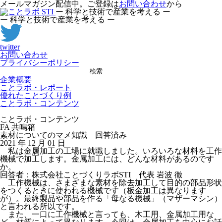
メールマガジン配信中。ご登録は
お問い合わせ
から
ー 科学と技術で産業を考える ー
ー 科学と技術で産業を考える ー
twitter
お問い合わせ
プライバシーポリシー
検索
企業概要
ことラボ・レポート
優れたことづくり例
ことラボ・コンテンツ
ことラボ・コンテンツ
FA 共鳴箱
素材についてのマメ知識 回答済み
2021 年 12 月 01 日
私は金属加工の工場に就職しました。いろいろな材料を工作
機械で加工します。金属加工には、どんな材料があるのです
か。
回答者：株式会社ことづくりラボSTI 代表 岩波 徹
工作機械は、さまざまな素材を除去加工して目的の部品形状
をつくるときに使われる機械です（板金加工は異なります
が）。最終製品や部品を作る「母なる機械」（マザーマシン）
と言われる所以です。
また、一口に工作機械と言っても、木工用、金属加工用な