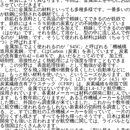
ど、材質によって異なります。今回は、金属加工を中心にお話
させていただきます。
一口に金属加工の材料といっても多種多様です。一番多いの
が鉄鋼に分類される鋼材でしょう。
鉄鉱石を原料として高温の炉で精錬してできるのが銑鉄で
す。銑鉄には４～５％前後の炭素などの不純物が入っていま
す。これを元に、くず鉄などを加えて、精錬してできるのが鋼
（はがね）です。それを熱して溶かし、型の中に流し込んで作
るのが「鋳物」です。そうして使われる材料は鋳鉄（ちゅうて
つ）と呼ばれます。
金属加工でよく使われるのが「S45C」と呼ばれる「機械構
造用炭素鋼」です。CはCarbon（炭素）を表しています。炭素
の含有量が0.42～0.48％で、あいだをとって45です。加工性、
研削性、溶接性がよく熱処理により強度を増すこともできま
す。この分野は「表面処理技術」として勉強が必要です。
しかし、空を飛ぶ飛行機や燃費を良くしたい自動車などに
は、もっと軽い材料を使いたい、というニーズがあります。鉄
の比重が7.85なのに比べて、アルミ（2.7）やチタン（4.5）や
炭素繊維含有プラスチック（CFRP）は、炭素繊維を樹脂で固
めたもので、金属ではないですが、比重は1.4~1.7と航空機に
採用されています。各素材メーカーは材料の開発に勤しんでい
ます。もう数年前になりますが、ある工作機械メーカーを訪問
した際に、外国から調査隊が来ていました。これから十数年後
に航空機に使われるかもしれない新素材の切削性を調査してい
る、と。すでに数社の工作機械メーカーを回っていて、一片の
切りくずも残さず、すべてを持ち帰ったそうです。日本は素材
開発でも強いと言われますが航空機に関しては、ライバルとな
る強国はたくさんあります。