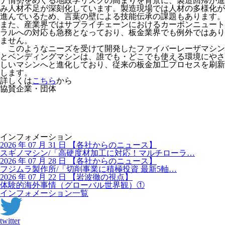
ナ情勢をめぐる地政学リスクの高まりを背景に、製造回帰が進
み人材不足が深刻化しています。製造現場では人材の多様化が
進んでいるため、言葉の壁による技能伝承の課題もあります。
また、産業界ではサプライチェーンにおけるカーボンニュート
ラルへの対応も急務となっており、板金業界でも例外ではあり
ません。
このようなニーズを受けて開発したファイバーレーザマシン
とベンディングマシンは、誰でも・どこでも使える環境にやさ
しいマシンへと進化しており、従来の板金加工プロセスを刷新
します。
詳しくは
こちら
から
協賛企業・団体
インフォメーション
2026 年 07 月 31 日
【
各社からのニュース】
スギノマシン/「高硬度材加工に対応！マルチローラ…
2026 年 07 月 28 日
【
各社からのニュース】
フジムラ製作所/「切削事業に積極投資 最新5軸…
2026 年 07 月 22 日
【
岩波徹の視点】
体験的海外事情（グローバル世界観）①
インフォメーション一覧
twitter