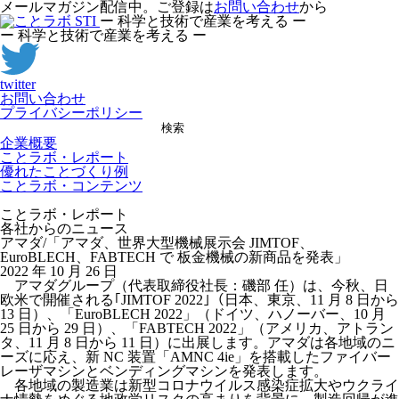
メールマガジン配信中。ご登録は
お問い合わせ
から
ー 科学と技術で産業を考える ー
ー 科学と技術で産業を考える ー
twitter
お問い合わせ
プライバシーポリシー
検索
企業概要
ことラボ・レポート
優れたことづくり例
ことラボ・コンテンツ
ことラボ・レポート
各社からのニュース
アマダ/「アマダ、世界大型機械展示会 JIMTOF、
EuroBLECH、FABTECH で 板金機械の新商品を発表」
2022 年 10 月 26 日
アマダグループ（代表取締役社長：磯部 任）は、今秋、日
欧米で開催される｢JIMTOF 2022｣（日本、東京、11 月 8 日から
13 日）、「EuroBLECH 2022」（ドイツ、ハノーバー、10 月
25 日から 29 日）、「FABTECH 2022」（アメリカ、アトラン
タ、11 月 8 日から 11 日）に出展します。アマダは各地域のニ
ーズに応え、新 NC 装置「AMNC 4ie」を搭載したファイバー
レーザマシンとベンディングマシンを発表します。
各地域の製造業は新型コロナウイルス感染症拡大やウクライ